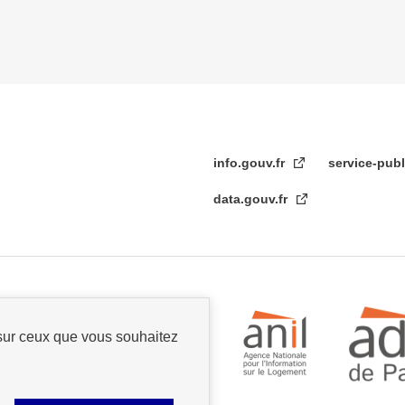
info.gouv.fr
service-publ
data.gouv.fr
 sur ceux que vous souhaitez