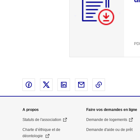
PDF
Partager sur Facebook - nouvelle fenêtre
Partager sur X - nouvelle fenêtre
Partager sur Linked In - nouvell
Partager par email - nou
Copier le lien 
Mega
A propos
Faire vos demandes en ligne
menu
Statuts de l'association
Demande de logements
Charte d’éthique et de
Demande d'aide ou de prêt
Pied
déontologie