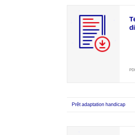
T
d
PDF
Prêt adaptation handicap