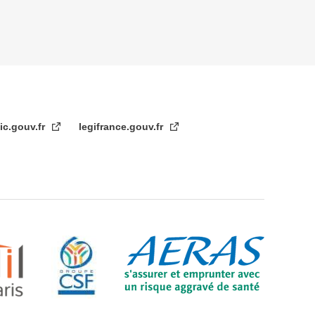
ic.gouv.fr
legifrance.gouv.fr