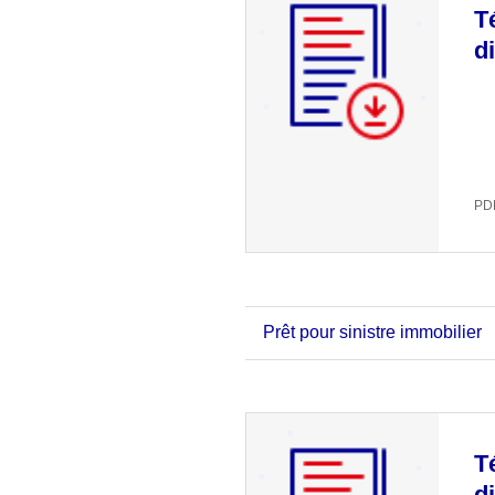
T
d
PDF
Prêt pour sinistre immobilier
T
d